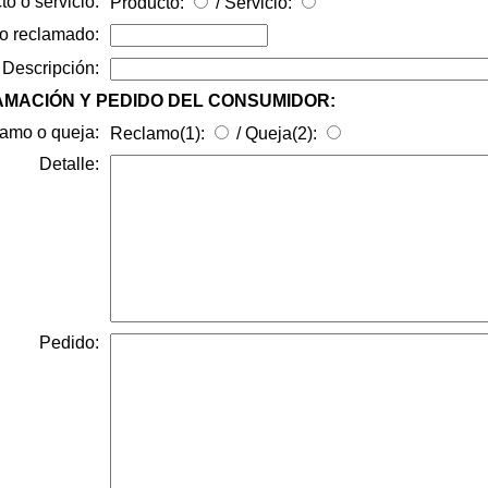
o o servicio:
Producto:
/ Servicio:
o reclamado:
Descripción:
LAMACIÓN Y PEDIDO DEL CONSUMIDOR:
amo o queja:
Reclamo(1):
/ Queja(2):
Detalle:
Pedido: