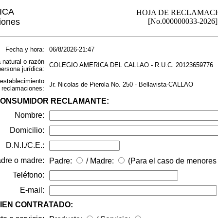
ICA
HOJA DE RECLAMAC
iones
[No.000000033-2026]
Fecha y hora:
06/8/2026-21:47
 natural o razón
COLEGIO AMERICA DEL CALLAO - R.U.C. 20123659776
persona jurídica:
 establecimiento
Jr. Nicolas de Pierola No. 250 - Bellavista-CALLAO
e reclamaciones:
L CONSUMIDOR RECLAMANTE:
Nombre:
Domicilio:
D.N.I./C.E.:
dre o madre:
Padre:
/ Madre:
(Para el caso de menores 
Teléfono:
E-mail:
 BIEN CONTRATADO: